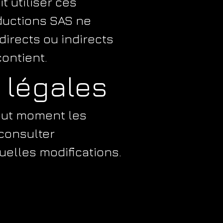
t utiliser ces
ductions SAS ne
irects ou indirects
contient.
 légales
tout moment les
consulter
uelles modifications.