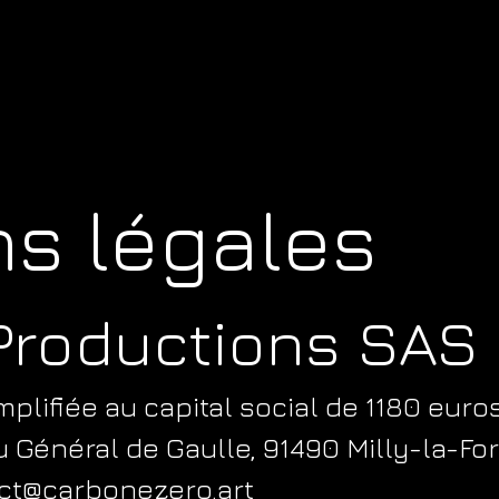
s légales
Productions SAS
mplifiée au capital social de 1180 euro
u Général de Gaulle, 91490 Milly-la-Fo
act@carbonezero.art