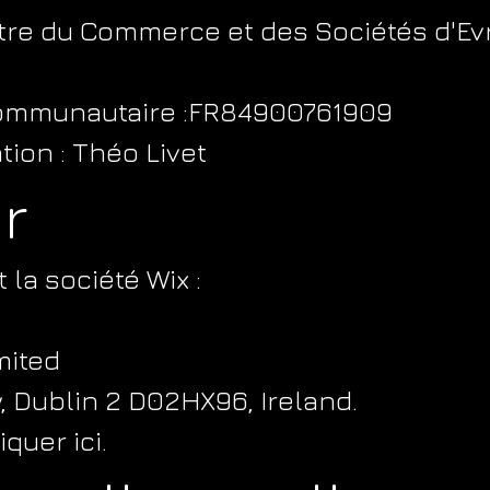
tre du Commerce et des Sociétés d'Ev
ommunautaire :FR84900761909
tion : Théo Livet
r
 la société Wix :
imited
w, Dublin 2 D02HX96, Ireland.
quer ici.