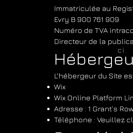
Immatriculée au Regis
Evry B 900 761 909
Numéro de TVA intrac
Directeur de la publica
ici.
Hébergeu
L'hébergeur du Site est
Wix
Wix Online Platform L
Adresse : 1 Grant’s Ro
Téléphone : Veuillez cli